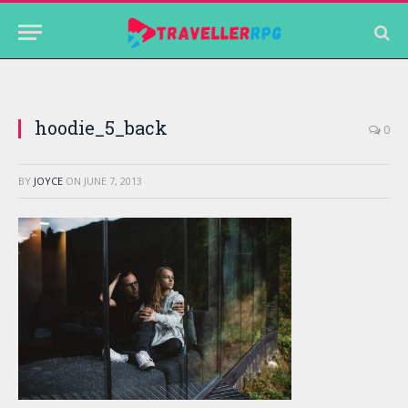
hoodie_5_back
0
BY
JOYCE
ON
JUNE 7, 2013