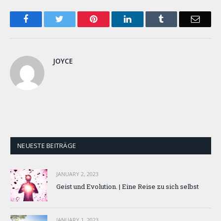
Facebook
Twitter
Pinterest
LinkedIn
Tumblr
Email
JOYCE
NEUESTE BEITRÄGE
JANUARY 2, 2023
Geist und Evolution. | Eine Reise zu sich selbst
JANUARY 1, 2023