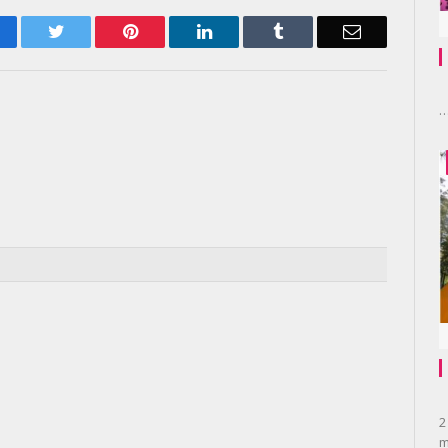
acebook
Twitter
Pinterest
LinkedIn
Tumblr
Email
2
m