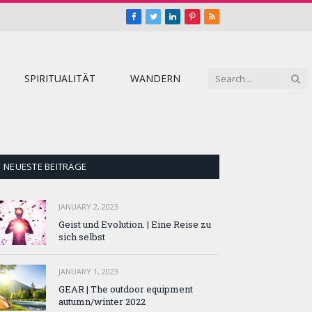
Facebook
Twitter
LinkedIn
Pinterest
RSS
SPIRITUALITÄT
WANDERN
NEUESTE BEITRÄGE
JANUARY 2, 2023
Geist und Evolution. | Eine Reise zu
sich selbst
JANUARY 1, 2023
GEAR | The outdoor equipment
autumn/winter 2022