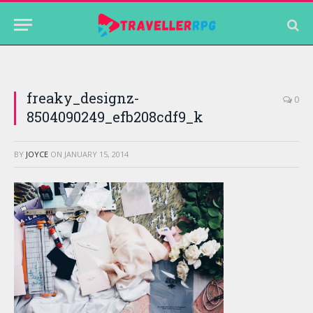
freaky_designz-
0
8504090249_efb208cdf9_k
BY
JOYCE
ON
JANUARY 15, 2014