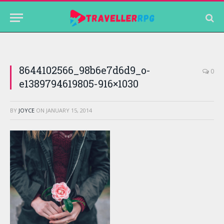
8644102566_98b6e7d6d9_o-
0
e1389794619805-916×1030
BY
JOYCE
ON
JANUARY 15, 2014