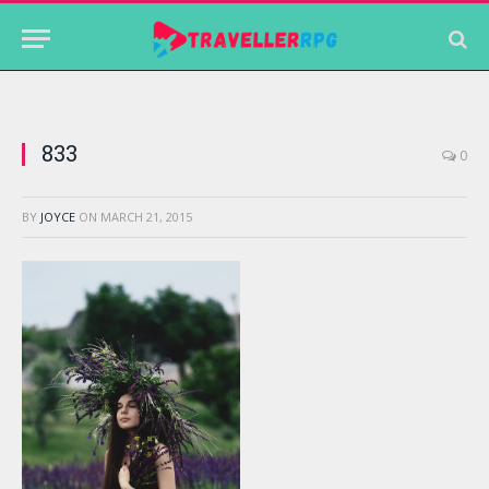
833
0
BY
JOYCE
ON
MARCH 21, 2015