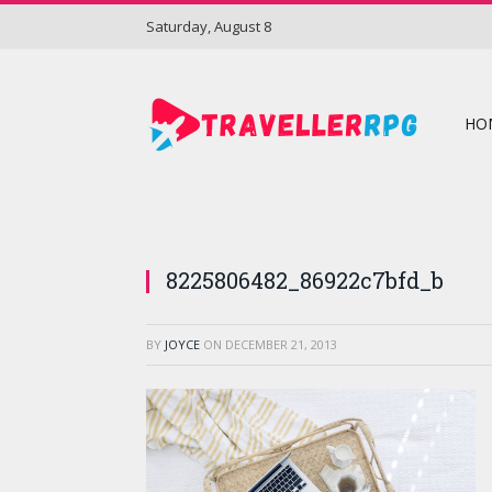
Saturday, August 8
HO
8225806482_86922c7bfd_b
BY
JOYCE
ON
DECEMBER 21, 2013