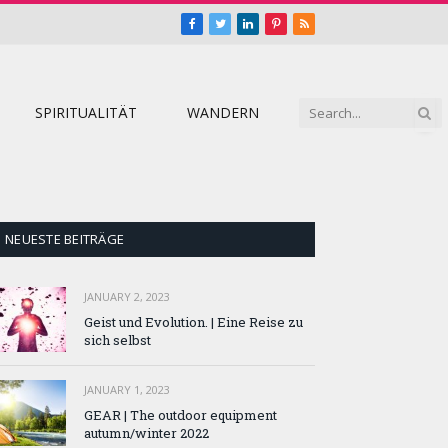
Facebook
Twitter
LinkedIn
Pinterest
RSS
SPIRITUALITÄT
WANDERN
NEUESTE BEITRÄGE
JANUARY 2, 2023
Geist und Evolution. | Eine Reise zu
sich selbst
JANUARY 1, 2023
GEAR | The outdoor equipment
autumn/winter 2022