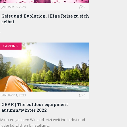
JANUARY 2, 2023
0
Geist und Evolution. | Eine Reise zu sich
selbst
…
CAMPING
JANUARY 1, 2023
0
GEAR | The outdoor equipment
autumn/winter 2022
 Minuten gelesen Wir sind jetzt weit im Herbst und
it der kürzlichen Umstellung…