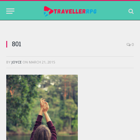
801
0
BY
JOYCE
ON
MARCH 21, 2015