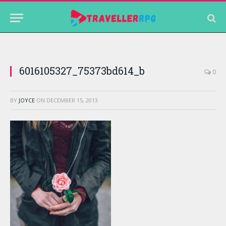
6016105327_75373bd614_b
0
BY
JOYCE
ON
DECEMBER 15, 2013