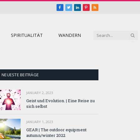
Facebook
Twitter
LinkedIn
Pinterest
RSS
SPIRITUALITÄT
WANDERN
NEUESTE BEITRÄGE
JANUARY 2, 2023
Geist und Evolution. | Eine Reise zu
sich selbst
JANUARY 1, 2023
GEAR | The outdoor equipment
autumn/winter 2022