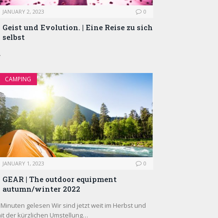
JANUARY 2, 2023
0
Geist und Evolution. | Eine Reise zu sich
selbst
…
CAMPING
JANUARY 1, 2023
0
GEAR | The outdoor equipment
autumn/winter 2022
 Minuten gelesen Wir sind jetzt weit im Herbst und
it der kürzlichen Umstellung…