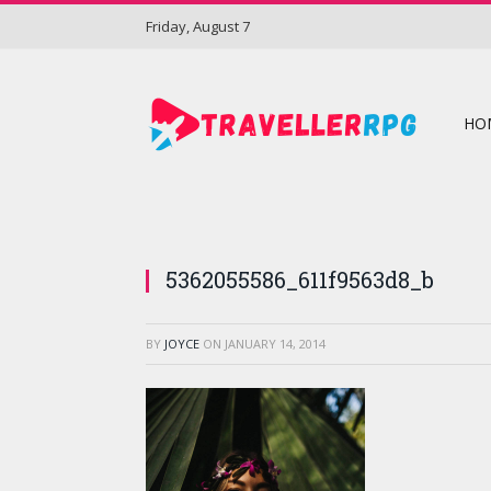
Friday, August 7
HO
5362055586_611f9563d8_b
BY
JOYCE
ON
JANUARY 14, 2014