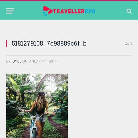
5181279108_7c98889c6f_b
0
BY
JOYCE
ON
JANUARY 14, 2014