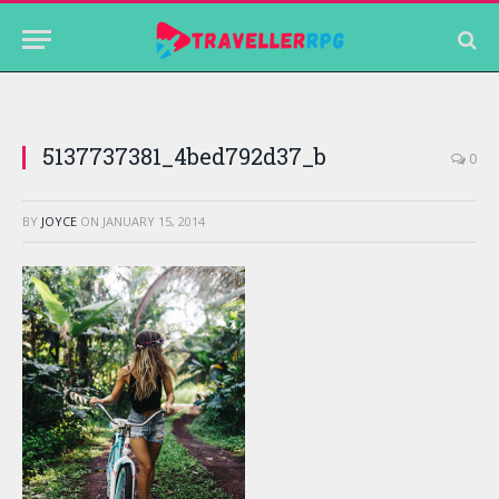
5137737381_4bed792d37_b
0
BY
JOYCE
ON
JANUARY 15, 2014