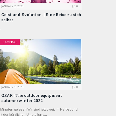
JANUARY 2, 2023
0
Geist und Evolution. | Eine Reise zu sich
selbst
…
CAMPING
JANUARY 1, 2023
0
GEAR | The outdoor equipment
autumn/winter 2022
 Minuten gelesen Wir sind jetzt weit im Herbst und
it der kürzlichen Umstellung…