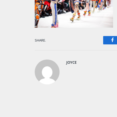
F
SHARE.
JOYCE