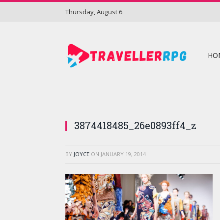
Thursday, August 6
HO
3874418485_26e0893ff4_z
BY
JOYCE
ON
JANUARY 19, 2014