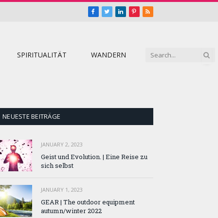
Facebook
Twitter
LinkedIn
Pinterest
RSS
SPIRITUALITÄT
WANDERN
NEUESTE BEITRÄGE
JANUARY 2, 2023
Geist und Evolution. | Eine Reise zu
sich selbst
JANUARY 1, 2023
GEAR | The outdoor equipment
autumn/winter 2022