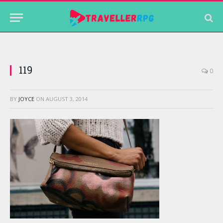
119
0
BY
JOYCE
ON
AUGUST 3, 2014