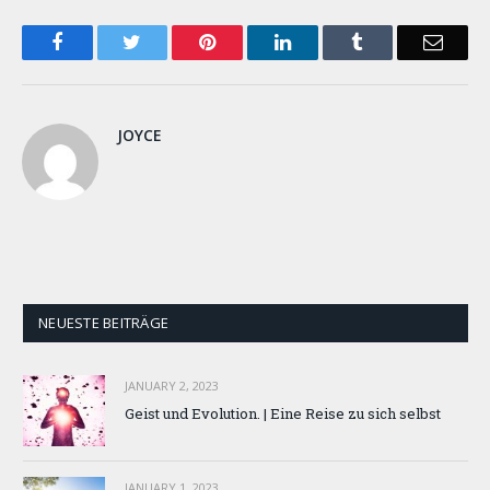
Facebook
Twitter
Pinterest
LinkedIn
Tumblr
Email
JOYCE
NEUESTE BEITRÄGE
JANUARY 2, 2023
Geist und Evolution. | Eine Reise zu sich selbst
JANUARY 1, 2023