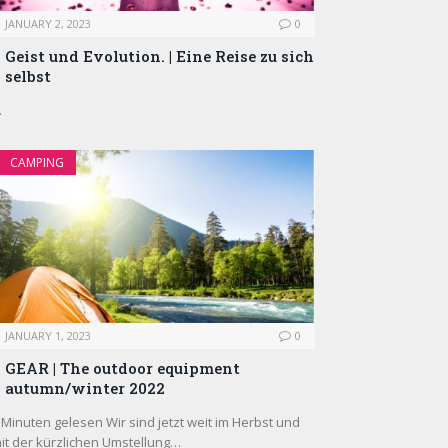
JANUARY 2, 2023
0
Geist und Evolution. | Eine Reise zu sich
selbst
…
CAMPING
JANUARY 1, 2023
0
GEAR | The outdoor equipment
autumn/winter 2022
 Minuten gelesen Wir sind jetzt weit im Herbst und
it der kürzlichen Umstellung…