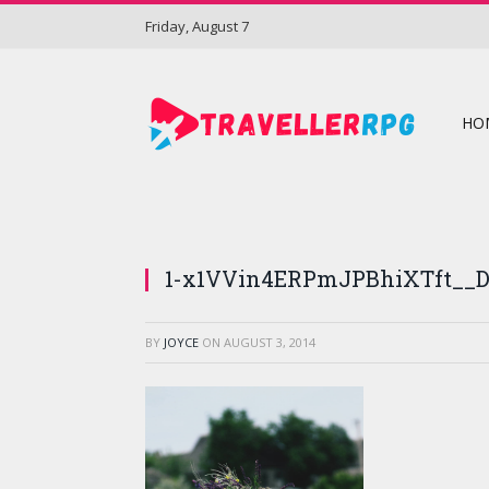
Friday, August 7
HO
1-x1VVin4ERPmJPBhiXTft__D
BY
JOYCE
ON
AUGUST 3, 2014