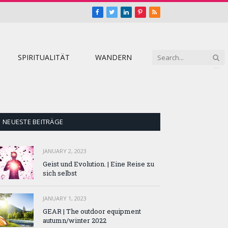
Facebook
Twitter
LinkedIn
Pinterest
RSS
SPIRITUALITÄT
WANDERN
NEUESTE BEITRÄGE
JANUARY 2, 2023
Geist und Evolution. | Eine Reise zu
sich selbst
JANUARY 1, 2023
GEAR | The outdoor equipment
autumn/winter 2022